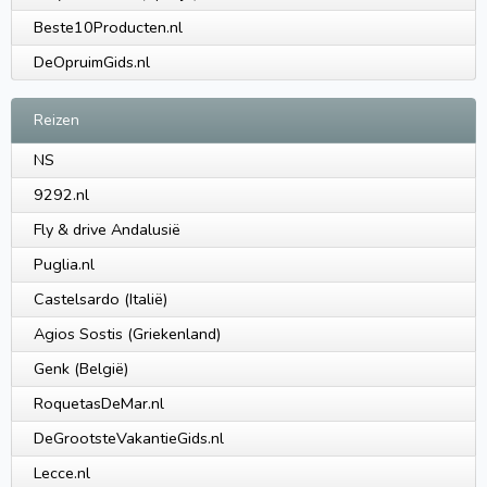
Beste10Producten.nl
DeOpruimGids.nl
Reizen
NS
9292.nl
Fly & drive Andalusië
Puglia.nl
Castelsardo (Italië)
Agios Sostis (Griekenland)
Genk (België)
RoquetasDeMar.nl
DeGrootsteVakantieGids.nl
Lecce.nl