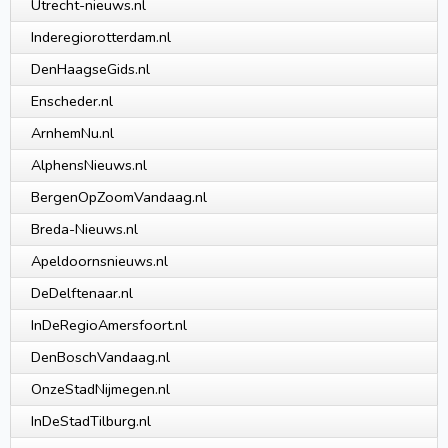
Utrecht-nieuws.nl
Inderegiorotterdam.nl
DenHaagseGids.nl
Enscheder.nl
ArnhemNu.nl
AlphensNieuws.nl
BergenOpZoomVandaag.nl
Breda-Nieuws.nl
Apeldoornsnieuws.nl
DeDelftenaar.nl
InDeRegioAmersfoort.nl
DenBoschVandaag.nl
OnzeStadNijmegen.nl
InDeStadTilburg.nl